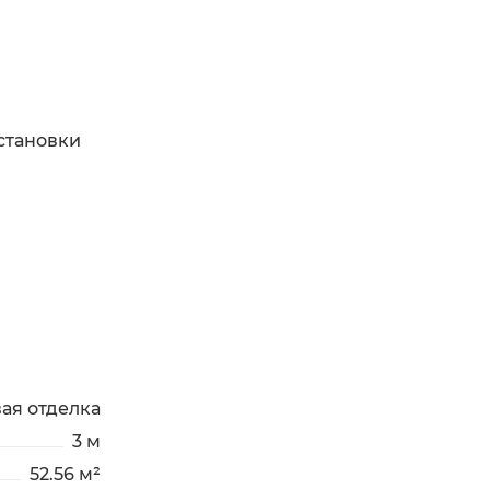
становки
ая отделка
3 м
52.56 м²