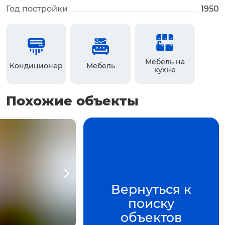
Год постройки
1950
Мебель на
Кондиционер
Мебель
кухне
Похожие объекты
о
мотра
Вернуться к
поиску
объектов