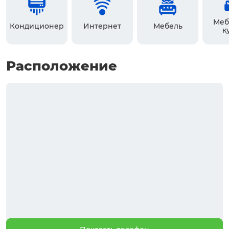
Меб
Кондиционер
Интернет
Мебель
к
Расположение