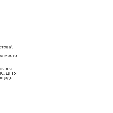
това".
ое место
ть вся
С, ДГТУ,
лощадь