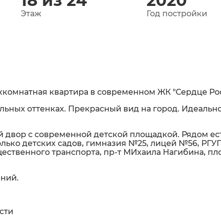
18 из 24
2020
Этаж
Год постройки
комнатная квартира в современном ЖК "Сердце Рос
ьных оттенках. Прекрасный вид на город. Идеальн
 двор с современной детской площадкой. Рядом ес
лько детских садов, гимназия №25, лицей №56, РГУП
бщественного транспорта, пр-т МИхаила Нагибина, п
ний.
сти