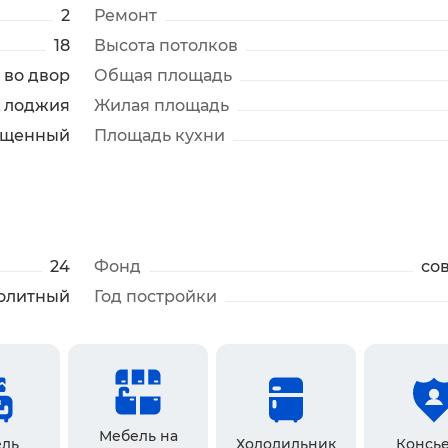
2
Ремонт
18
Высота потолков
во двор
Общая площадь
лоджия
Жилая площадь
ещенный
Площадь кухни
24
Фонд
со
олитный
Год постройки
Мебель на
ль
Холодильник
Консь