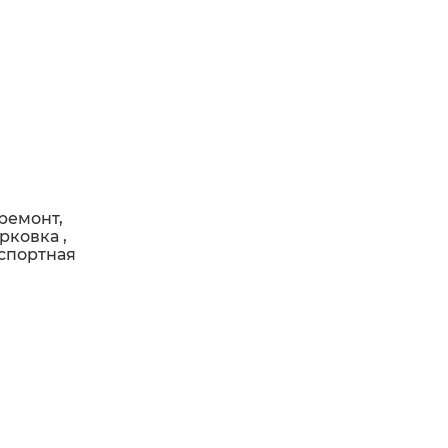
ремонт,
рковка ,
нспортная