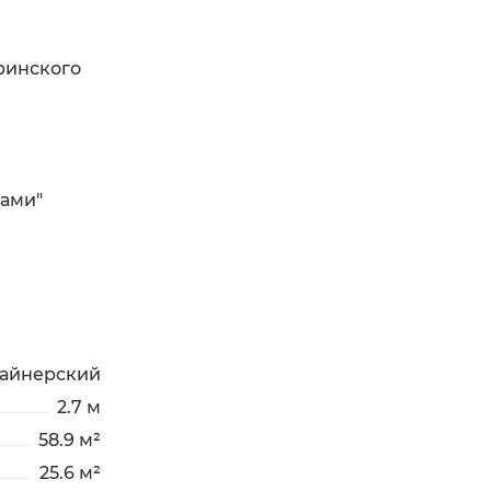
ринского
ками"
айнерский
2.7 м
58.9 м²
25.6 м²