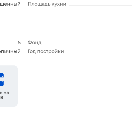
ещенный
Площадь кухни
5
Фонд
рпичный
Год постройки
ь на
не