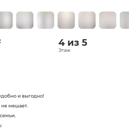
²
4 из 5
Этаж
удобно и выгодно!
 не мешает.
семьи.
.