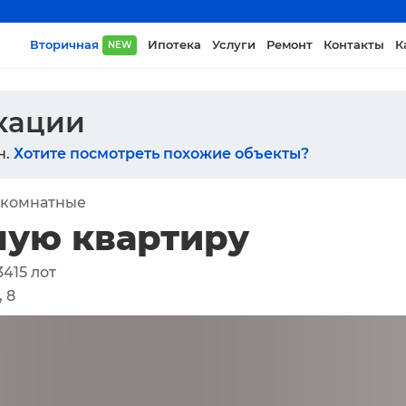
Вторичная
Ипотека
Услуги
Ремонт
Контакты
К
NEW
икации
н.
Хотите посмотреть похожие объекты?
-комнатные
ную квартиру
3415
лот
 8