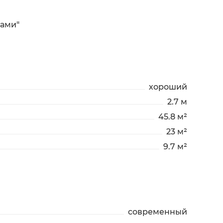
ками"
хороший
2.7 м
45.8 м²
23 м²
9.7 м²
современный