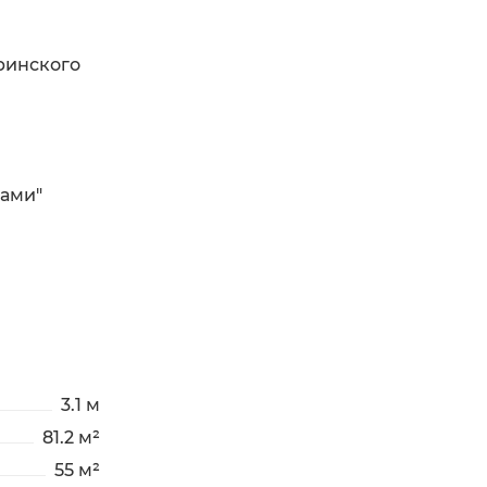
ринского
ками"
3.1 м
81.2 м²
55 м²