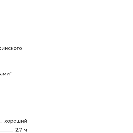
ринского
ками"
хороший
2.7 м