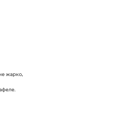
не жарко,
афеле.