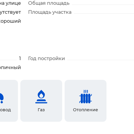
на улице
Общая площадь
утствует
Площадь участка
хороший
1
Год постройки
рпичный
овод
Газ
Отопление