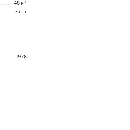
48 м²
3 сот
1976