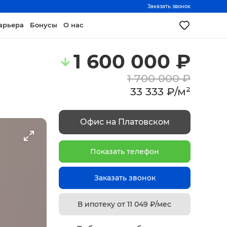
Заказать звонок
арьера
Бонусы
О нас
1 600 000
₽
1 700 000
₽
33 333
₽
/
м²
Офис на Платовском
Показать телефон
Заказать звонок
В ипотеку от
11 049
₽/мес