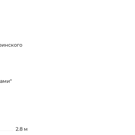
ринского
ками"
2.8 м