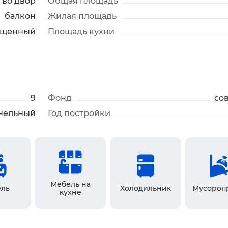
во двор
Общая площадь
балкон
Жилая площадь
ещенный
Площадь кухни
9
Фонд
со
нельный
Год постройки
Мебель на
ль
Холодильник
Мусороп
кухне