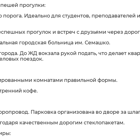
 пешей прогулки:
о порога. Идеально для студентов, преподавателей 
неспешных прогулок и встреч с друзьями через дорог
ральная городская больница им. Семашко.
города. До ЖД вокзала рукой подать, что делает ква
деловых поездок.
лированными комнатами правильной формы.
утренний кофе.
соропровод. Парковка организована во дворе за шла
агодаря качественным дорогим стеклопакетам.
иры: