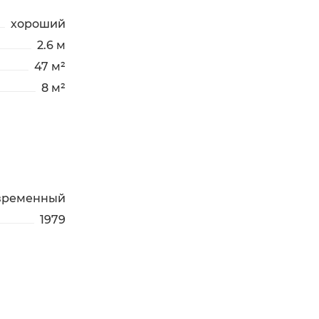
хороший
2.6 м
47 м²
8 м²
временный
1979