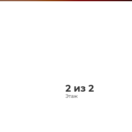
²
2 из 2
Этаж