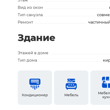
Этаж
Вид из окон
Тип санузла
совм
Ремонт
частичны
Здание
Этажей в доме
Тип дома
ки
Мебел
Кондиционер
Мебель
кух