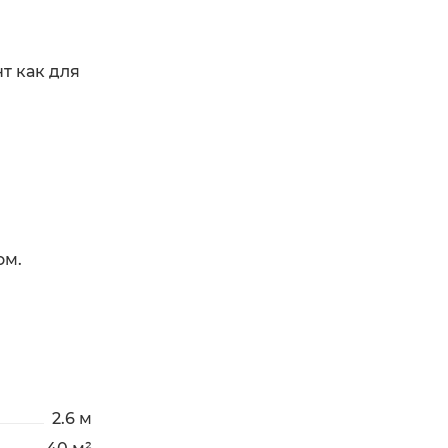
т как для
ом.
2.6 м