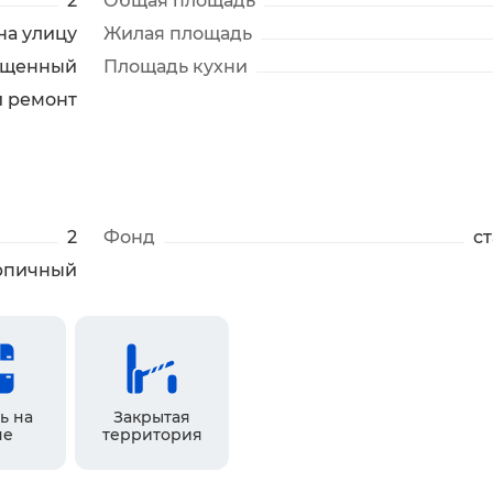
2
Общая площадь
на улицу
Жилая площадь
ещенный
Площадь кухни
й ремонт
2
Фонд
с
рпичный
ь на
Закрытая
не
территория